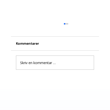
Kommentarer
Skriv en kommentar …
Organisasjonsdiagnose: Et verktøy for
bedre beslutninger