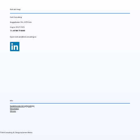
Kontakt meg:
Ferk Consulting
Heggeliveien 34 c, 0375 Oslo
Org nr.: 916717474
Tlf:
+47 95 77 49 63
Epost:
kontakt@ferkconsulting.no
Info:
Kundehistorier & faglig innlegg
Personvern
Om oss
© Ferk Consulting AS.
Design by Lemen Media