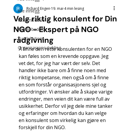
Richard Engen
19. mai
4 min lesing
Alle innlegg
Velg riktig konsulent for Din
Interimledelse
NGO - Ekspert på NGO
Familiebedrift
rådgivning
Kundehistorie
Organisasjonsutvikling
Å finne den rette konsulenten for en NGO 
kan føles som en krevende oppgave. Jeg 
vet det, for jeg har vært der selv. Det 
handler ikke bare om å finne noen med 
riktig kompetanse, men også om å finne 
en som forstår organisasjonens sjel og 
utfordringer. Vi ønsker alle å skape varige 
endringer, men veien dit kan være full av 
usikkerhet. Derfor vil jeg dele mine tanker 
og erfaringer om hvordan du kan velge 
en konsulent som virkelig kan gjøre en 
forskjell for din NGO.