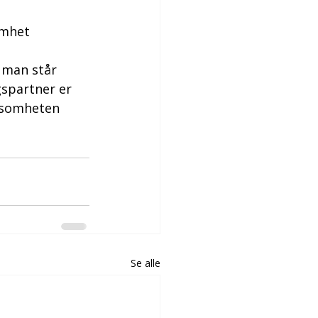
omhet
 man står 
gspartner er 
rksomheten 
Se alle