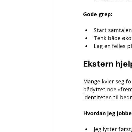
Gode grep:
Start samtalen 
Tenk både økon
Lag en felles 
Ekstern hjel
Mange kvier seg for
pådyttet noe «frem
identiteten til bed
Hvordan jeg jobbe
Jeg lytter førs