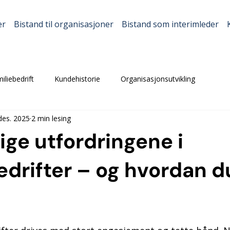
er
Bistand til organisasjoner
Bistand som interimleder
iliebedrift
Kundehistorie
Organisasjonsutvikling
des. 2025
2 min lesing
ige utfordringene i
edrifter – og hvordan d