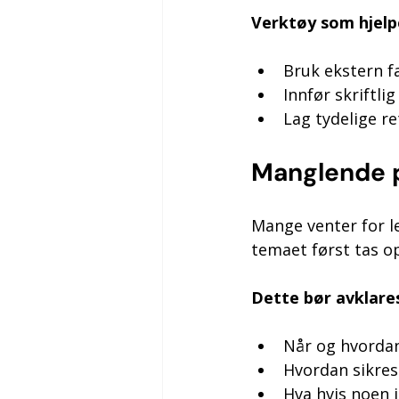
Verktøy som hjelp
Bruk ekstern fa
Innfør skriftli
Lag tydelige re
Manglende p
Mange venter for l
temaet først tas op
Dette bør avklares
Når og hvordan
Hvordan sikres
Hva hvis noen i