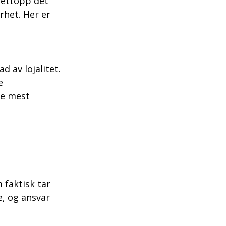
Nettopp det 
rhet. Her er 
d av lojalitet. 
e 
de mest 
 faktisk tar 
e, og ansvar 