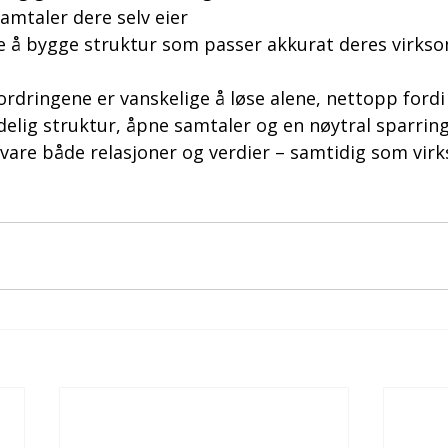
 samtaler dere selv eier
re å bygge struktur som passer akkurat deres virks
ordringene er vanskelige å løse alene, nettopp fordi
delig struktur, åpne samtaler og en nøytral sparrin
bevare både relasjoner og verdier – samtidig som vi