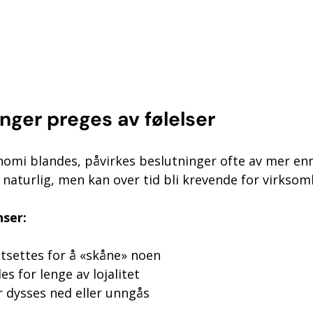
nger preges av følelser
nomi blandes, påvirkes beslutninger ofte av mer enn
 naturlig, men kan over tid bli krevende for virksom
ser:
utsettes for å «skåne» noen
s for lenge av lojalitet
r dysses ned eller unngås