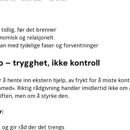
tidlig, før det brenner
omisk og relasjonelt
plan med tydelige faser og forventninger
p – trygghet, ikke kontroll
 å hente inn ekstern hjelp, av frykt for å miste kontr
med». Riktig rådgivning handler imidlertid ikke om 
riften, men om å styrke den.
r:
t, og gir råd der det trengs