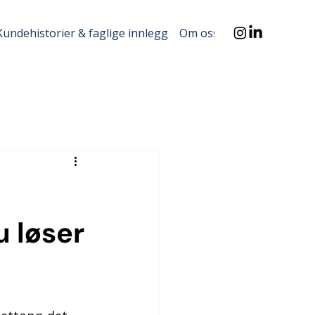
Kundehistorier & faglige innlegg
Om oss
u løser