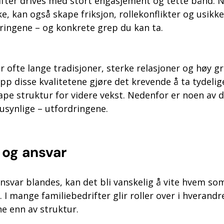
fter drives med stort engasjement og tette bånd. 
, kan også skape friksjon, rollekonflikter og usikke
dringene – og konkrete grep du kan ta.
r ofte lange tradisjoner, sterke relasjoner og høy gra
p disse kvalitetene gjøre det krevende å ta tydelig
ape struktur for videre vekst. Nedenfor er noen av 
usynlige – utfordringene.
r og ansvar
nsvar blandes, kan det bli vanskelig å vite hvem som
. I mange familiebedrifter glir roller over i hverandr
e enn av struktur.