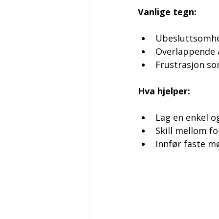
Vanlige tegn:
Ubesluttsomhet
Overlappende 
Frustrasjon so
Hva hjelper:
Lag en enkel og
Skill mellom fo
Innfør faste m