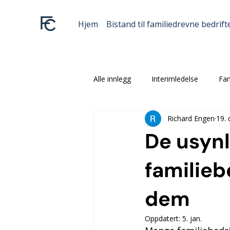
Hjem
Bistand til familiedrevne bedrift
Alle innlegg
Interimledelse
Fam
Richard Engen
19. 
De usynl
familieb
dem
Oppdatert:
5. jan.